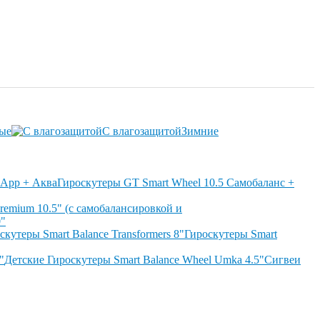
ые
С влагозащитой
Зимние
Гироскутеры GT Smart Wheel 10.5 Самобаланс +
remium 10.5" (с самобалансировкой и
0"
скутеры Smart Balance Transformers 8"
Гироскутеры Smart
"
Детские Гироскутеры Smart Balance Wheel Umka 4.5"
Сигвеи