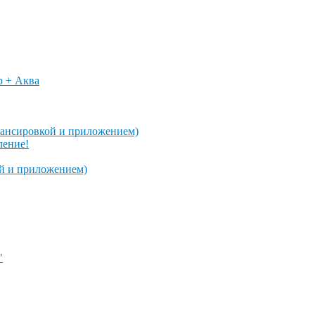
p + Аква
алансировкой и приложением)
ление!
ой и приложением)
"