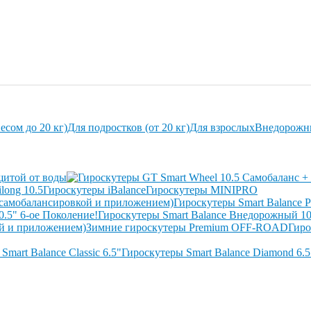
есом до 20 кг)
Для подростков (от 20 кг)
Для взрослых
Внедорожн
щитой от воды
long 10.5
Гироскутеры iBalance
Гироскутеры MINIPRO
Гироскутеры Smart Balance P
0.5" 6-ое Поколение!
Гироскутеры Smart Balance Внедорожный 1
ой и приложением)
Зимние гироскутеры Premium OFF-ROAD
Гиро
Smart Balance Classic 6.5"
Гироскутеры Smart Balance Diamond 6.5