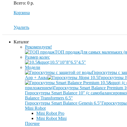
Всего
:
0 р.
Корзина
Удалить
Каталог
Рекомендуем!
ТОП продаж
Для самых маленьких (в
Размер колес
10.5"
10"
8"
6.5"
4.5"
Модели
Гироскутеры с за
App + Аква
Гироскутеры Ji
приложением)
Гироскутеры Smart Balance Premium 1
Гироскутеры Smart Balance 10" (с самобалансировк
Balance Transformers 6.5"
Гироскутеры Smart Balance Genesis 6.5"
Гироскутеры 
Mini Robot
Mini Robot Pro
Mini Robot Mini
Прочие