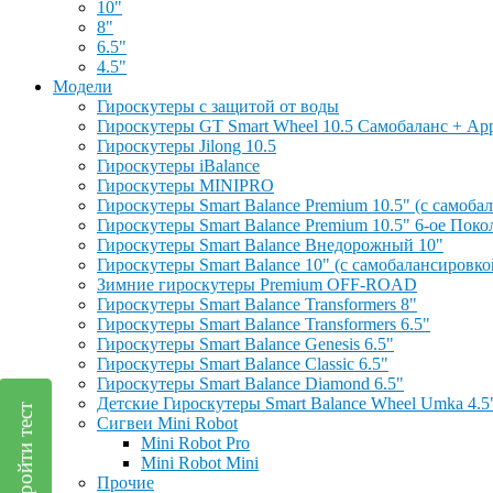
10"
8"
6.5"
4.5"
Модели
Гироскутеры с защитой от воды
Гироскутеры GT Smart Wheel 10.5 Самобаланс + Ap
Гироскутеры Jilong 10.5
Гироскутеры iBalance
Гироскутеры MINIPRO
Гироскутеры Smart Balance Premium 10.5" (с самоб
Гироскутеры Smart Balance Premium 10.5" 6-ое Поко
Гироскутеры Smart Balance Внедорожный 10"
Гироскутеры Smart Balance 10" (с самобалансировк
Зимние гироскутеры Premium OFF-ROAD
Гироскутеры Smart Balance Transformers 8"
Гироскутеры Smart Balance Transformers 6.5"
Гироскутеры Smart Balance Genesis 6.5"
Гироскутеры Smart Balance Classic 6.5"
Гироскутеры Smart Balance Diamond 6.5"
Детские Гироскутеры Smart Balance Wheel Umka 4.5
Пройти тест
Сигвеи Mini Robot
Mini Robot Pro
Mini Robot Mini
Прочие