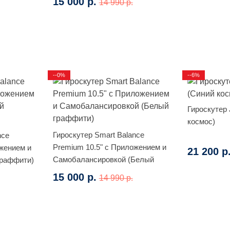
15 000 р.
14 990 р.
--0%
--6%
Гироскутер J
космос)
Гироскутер Smart Balance
nce
Premium 10.5" с Приложением и
жением и
21 200 р
Самобалансировкой (Белый
Граффити)
граффити)
15 000 р.
14 990 р.