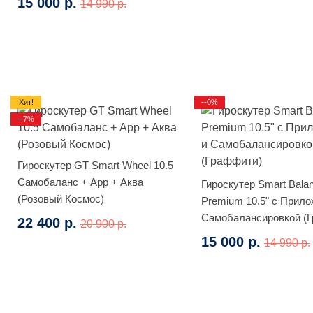
15 000 р.
14 990 р.
Хит!
--0%
--7%
Гироскутер GT Smart Wheel 10.5
Самобаланс + App + Аква
Гироскутер Smart Bala
(Розовый Космос)
Premium 10.5" с Прило
Самобалансировкой (
22 400 р.
20 900 р.
15 000 р.
14 990 р.