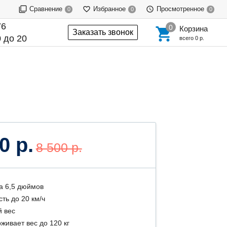
Сравнение
Избранное
Просмотренное
0
0
0
76
Корзина
Заказать звонок
 до 20
всего
0 р.
0 р.
8 500 р.
а 6,5 дюймов
сть до 20 км/ч
й вес
живает вес до 120 кг