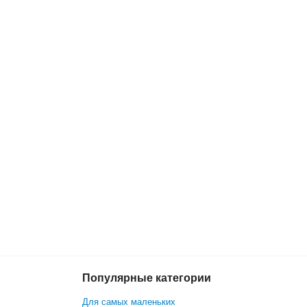
Популярные категории
8 500 р.
В корзину
9 300 р.
Для самых маленьких