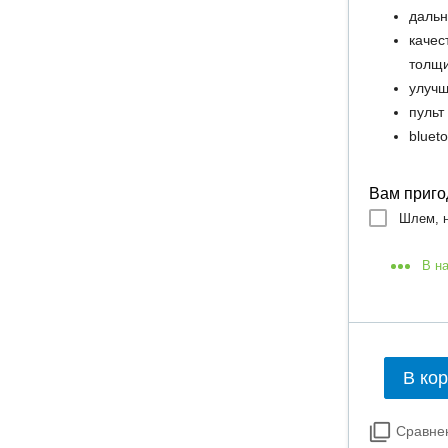
дальн
качес
толщ
улучш
пульт
bluet
Вам приго
Шлем, н
В н
В ко
Сравне