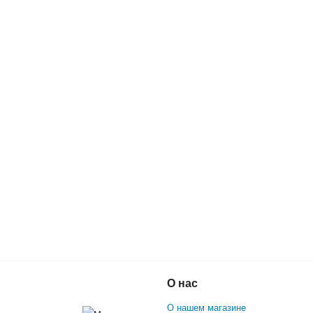
 Smart Balance (Зеленый)
О нас
О нашем магазине