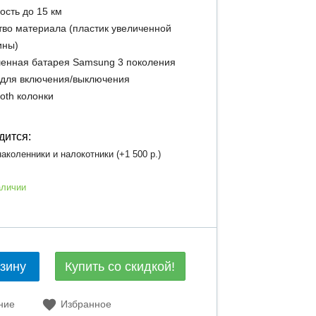
ость до 15 км
тво материала (пластик увеличенной
ины)
енная батарея Samsung 3 поколения
 для включения/выключения
ooth колонки
дится:
аколенники и налокотники (+
1 500 р.
)
аличии
Купить со скидкой!
рзину
ние
Избранное