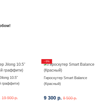
обом!
--9%
ilong 10.5"
Гироскутер Smart Balance
̆ граффити)
(Красный)
.
9 300 р.
19 900 р.
8 500 р.